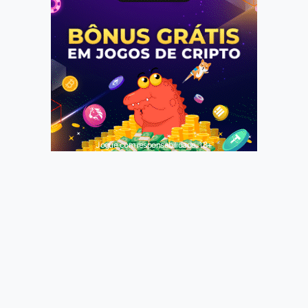
Jogue com responsabilidade. 18+