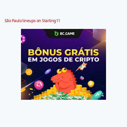
São Paulo lineups on Starting11
Jogue com responsabilidade. 18+