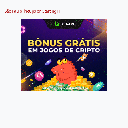
São Paulo lineups on Starting11
Jogue com responsabilidade. 18+