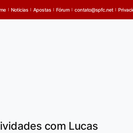
me
Noticias
Apostas
Fórum
contato@spfc.net
Privac
tividades com Lucas