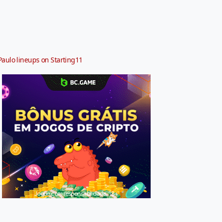
Paulo lineups on Starting11
Jogue com responsabilidade. 18+