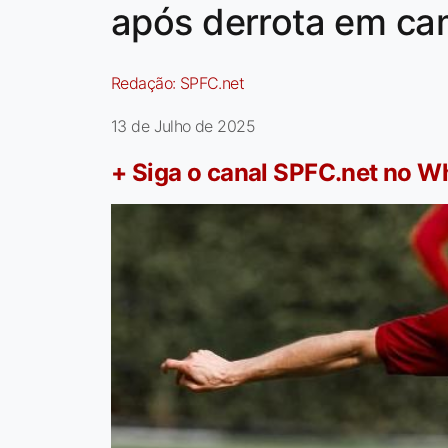
após derrota em c
Redação:
SPFC.net
13 de Julho de 2025
+ Siga o canal SPFC.net no 