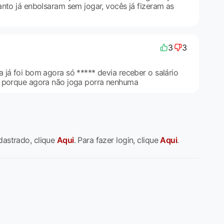
anto já enbolsaram sem jogar, vocês já fizeram as
3
3
 já foi bom agora só ***** devia receber o salário
a porque agora não joga porra nenhuma
dastrado, clique
Aqui
. Para fazer login, clique
Aqui
.