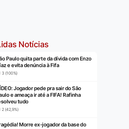
idas Notícias
ão Paulo quita parte da dívida com Enzo
íaz e evita denúncia à Fifa
3 (100%)
ÍDEO: Jogador pede pra sair do São
aulo e ameaça ir até a FIFA! Rafinha
esolveu tudo
2 (42,9%)
ragédia! Morre ex-jogador da base do