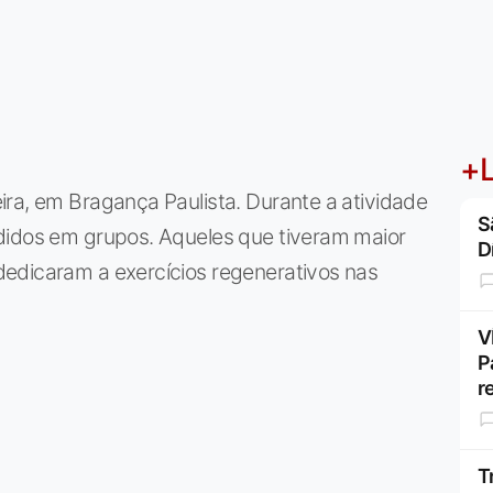
+L
ra, em Bragança Paulista. Durante a atividade
S
didos em grupos. Aqueles que tiveram maior
D
edicaram a exercícios regenerativos nas
V
P
r
T