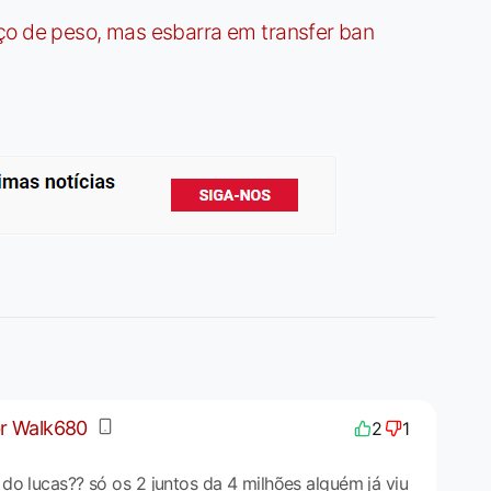
ço de peso, mas esbarra em transfer ban
r
Walk680
2
1
do lucas?? só os 2 juntos da 4 milhões alguém já viu