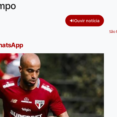
ampo
🔊
Ouvir notícia
São 
WhatsApp