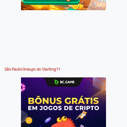
São Paulo lineups on Starting11