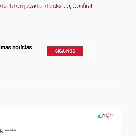
idente de jogador do elenco; Confira!
1
0
de *****