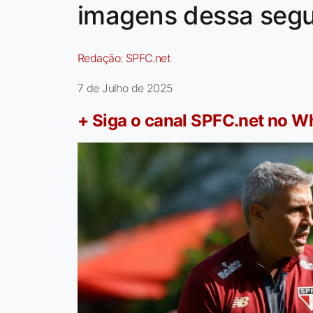
imagens dessa segu
Redação:
SPFC.net
7 de Julho de 2025
+ Siga o canal SPFC.net no 