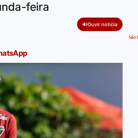
nda-feira
🔊
Ouvir notícia
São 
WhatsApp