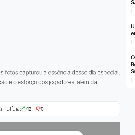
S
U
e
O
B
S
s fotos capturou a essência desse dia especial,
ão e o esforço dos jogadores, além da
a notícia:
12
0