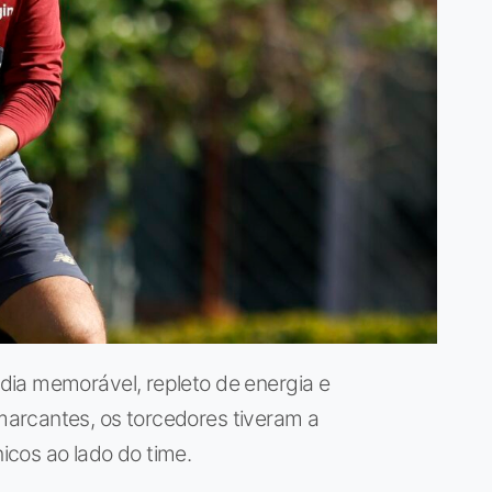
ia memorável, repleto de energia e
arcantes, os torcedores tiveram a
cos ao lado do time.