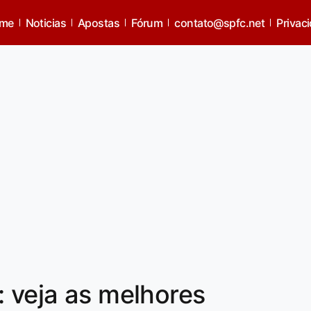
me
Noticias
Apostas
Fórum
contato@spfc.net
Privac
: veja as melhores