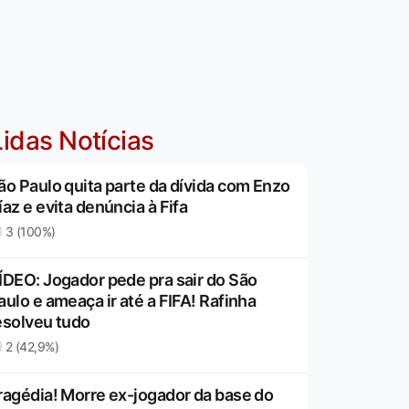
idas Notícias
ão Paulo quita parte da dívida com Enzo
íaz e evita denúncia à Fifa
3 (100%)
ÍDEO: Jogador pede pra sair do São
aulo e ameaça ir até a FIFA! Rafinha
esolveu tudo
2 (42,9%)
ragédia! Morre ex-jogador da base do