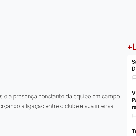
+L
S
D
V
s e a presença constante da equipe em campo
P
orçando a ligação entre o clube e sua imensa
r
T