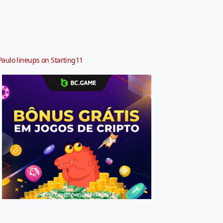
Paulo lineups on Starting11
Jogue com responsabilidade. 18+