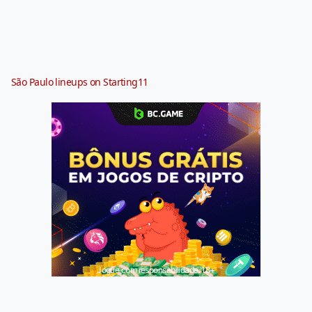
São Paulo lineups on Starting11
Jogue com responsabilidade. 18+