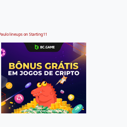
Paulo lineups on Starting11
Jogue com responsabilidade. 18+