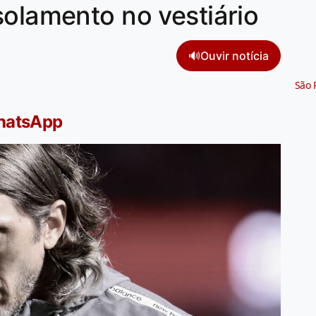
solamento no vestiário
🔊
Ouvir notícia
São 
WhatsApp