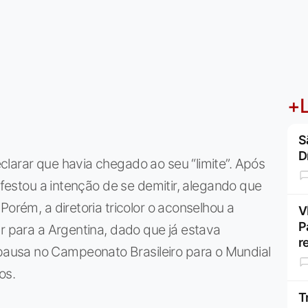
+L
S
D
larar que havia chegado ao seu “limite”. Após
nifestou a intenção de se demitir, alegando que
Porém, a diretoria tricolor o aconselhou a
V
P
ar para a Argentina, dado que já estava
r
ausa no Campeonato Brasileiro para o Mundial
os.
T