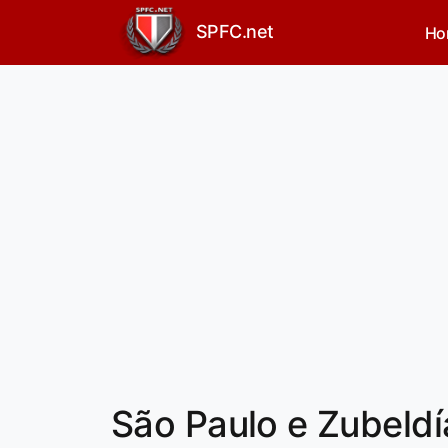
SPFC.net
Ho
São Paulo e Zubeldí