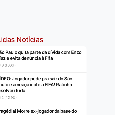
idas Notícias
ão Paulo quita parte da dívida com Enzo
íaz e evita denúncia à Fifa
3 (100%)
ÍDEO: Jogador pede pra sair do São
aulo e ameaça ir até a FIFA! Rafinha
esolveu tudo
2 (42,9%)
ragédia! Morre ex-jogador da base do