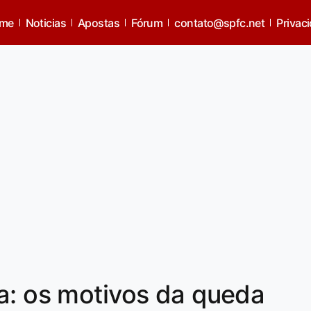
me
Noticias
Apostas
Fórum
contato@spfc.net
Privac
a: os motivos da queda