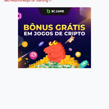
São Paulo lineups on Starting11
Jogue com responsabilidade. 18+