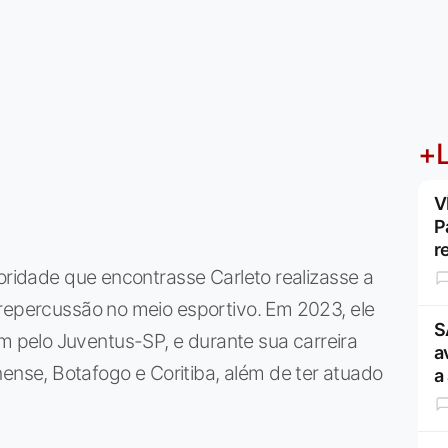
+L
V
P
r
toridade que encontrasse Carleto realizasse a
 repercussão no meio esportivo. Em 2023, ele
S
pelo Juventus-SP, e durante sua carreira
a
se, Botafogo e Coritiba, além de ter atuado
a