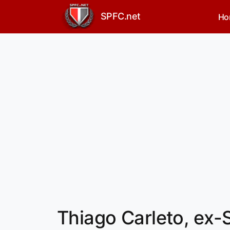
SPFC.net
Ho
Thiago Carleto, ex-