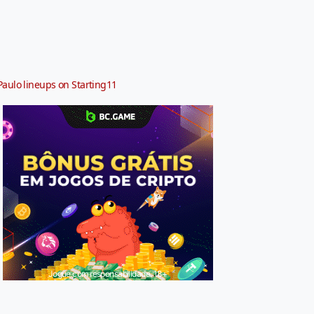
Paulo lineups on Starting11
Jogue com responsabilidade. 18+