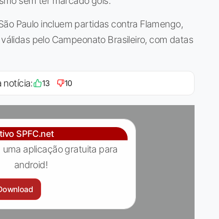
smo sem ter marcado gols.
São Paulo incluem partidas contra Flamengo,
s válidas pelo Campeonato Brasileiro, com datas
 notícia:
13
10
ativo SPFC.net
 uma aplicação gratuita para
android!
Download