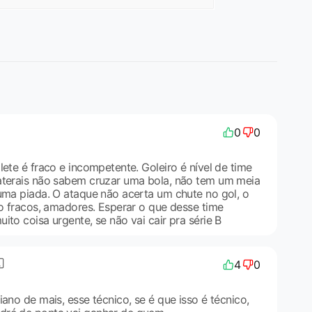
0
0
lete é fraco e incompetente. Goleiro é nível de time
aterais não sabem cruzar uma bola, não tem um meia
 uma piada. O ataque não acerta um chute no gol, o
ão fracos, amadores. Esperar o que desse time
ito coisa urgente, se não vai cair pra série B
4
0
iano de mais, esse técnico, se é que isso é técnico,