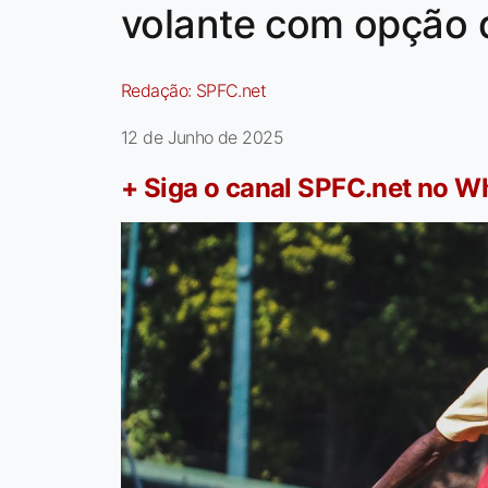
volante com opção
Redação:
SPFC.net
12 de Junho de 2025
+ Siga o canal SPFC.net no 