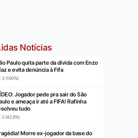
idas Notícias
ão Paulo quita parte da dívida com Enzo
íaz e evita denúncia à Fifa
3 (100%)
ÍDEO: Jogador pede pra sair do São
aulo e ameaça ir até a FIFA! Rafinha
esolveu tudo
2 (42,9%)
ragédia! Morre ex-jogador da base do