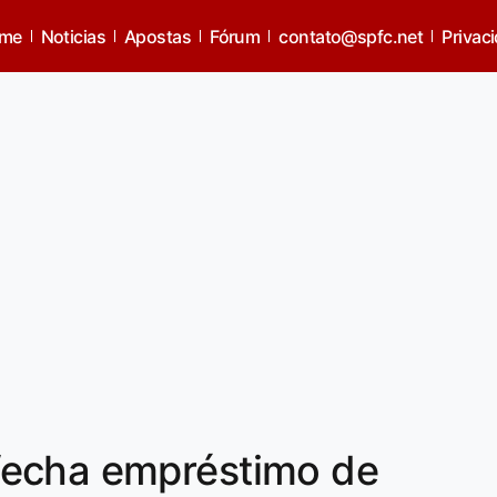
me
Noticias
Apostas
Fórum
contato@spfc.net
Privac
fecha empréstimo de