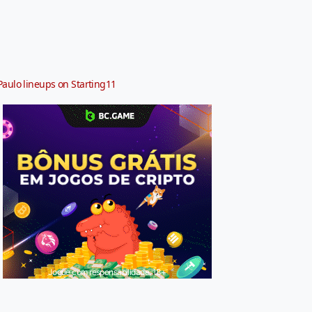
Paulo lineups on Starting11
Jogue com responsabilidade. 18+