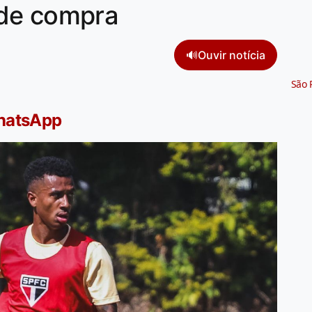
 de compra
🔊
Ouvir notícia
São 
WhatsApp