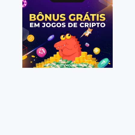
Jogue com responsabilidade. 18+