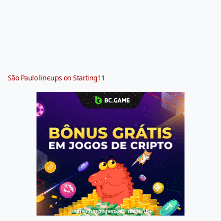
São Paulo lineups on Starting11
Jogue com responsabilidade. 18+