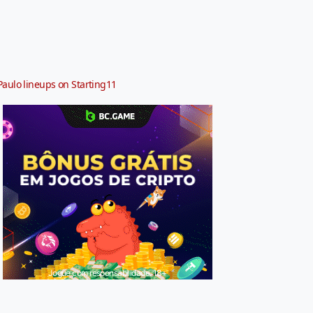
Paulo lineups on Starting11
Jogue com responsabilidade. 18+