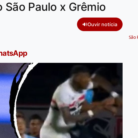
o São Paulo x Grêmio
🔊
Ouvir notícia
São 
WhatsApp