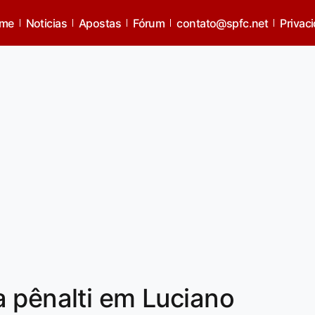
me
Noticias
Apostas
Fórum
contato@spfc.net
Privac
 pênalti em Luciano