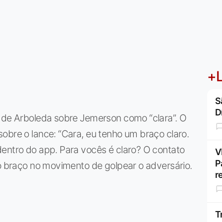
+L
S
D
a de Arboleda sobre Jemerson como “clara”. O
obre o lance: “Cara, eu tenho um braço claro.
dentro do app. Para vocês é claro? O contato
V
P
 o braço no movimento de golpear o adversário.
r
T