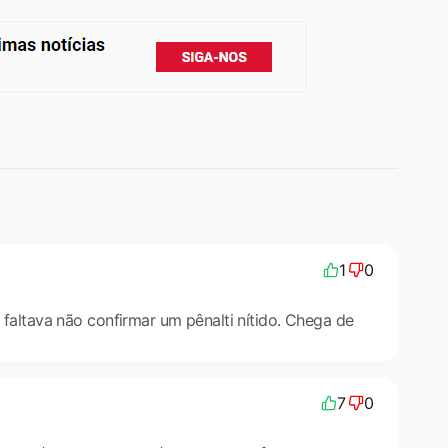
1
0
ó faltava não confirmar um pênalti nítido. Chega de
7
0