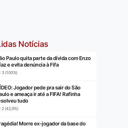
idas Notícias
ão Paulo quita parte da dívida com Enzo
íaz e evita denúncia à Fifa
3 (100%)
ÍDEO: Jogador pede pra sair do São
aulo e ameaça ir até a FIFA! Rafinha
esolveu tudo
2 (42,9%)
ragédia! Morre ex-jogador da base do