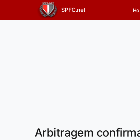
SPFC.net
Ho
Arbitragem confirma