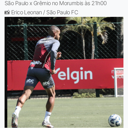
São Paulo x Grêmio no Morumbis às 21h00
📸 Erico Leonan / São Paulo FC