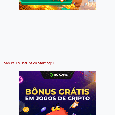
São Paulo lineups on Starting11