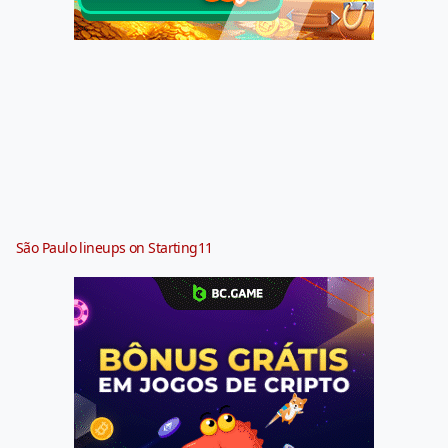
São Paulo lineups on Starting11