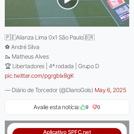
🇵🇪Alianza Lima 0x1 São Paulo🇧🇷
⚽️ André Silva
🥾 Matheus Alves
🏆 Libertadores | 4ª rodada | Grupo D
pic.twitter.com/pgrgblx8gK
— Diário de Torcedor (@DiarioGols)
May 6, 2025
Avalie esta notícia:
9
0
Aplicativo SPFC.net