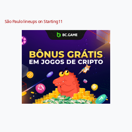
São Paulo lineups on Starting11
Jogue com responsabilidade. 18+