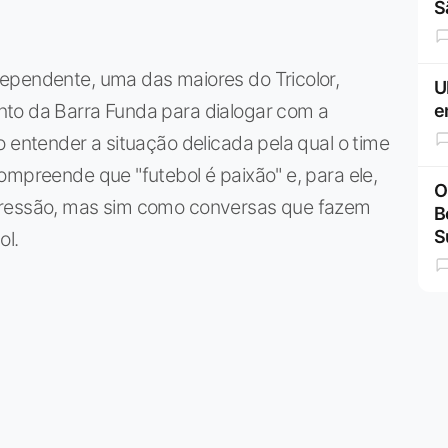
S
ependente, uma das maiores do Tricolor,
U
nto da Barra Funda para dialogar com a
e
o entender a situação delicada pela qual o time
ompreende que "futebol é paixão" e, para ele,
O
pressão, mas sim como conversas que fazem
B
S
ol.