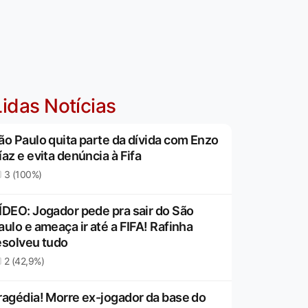
idas Notícias
ão Paulo quita parte da dívida com Enzo
íaz e evita denúncia à Fifa
3 (100%)
ÍDEO: Jogador pede pra sair do São
aulo e ameaça ir até a FIFA! Rafinha
esolveu tudo
2 (42,9%)
ragédia! Morre ex-jogador da base do