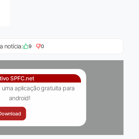
a notícia:
9
0
ativo SPFC.net
 uma aplicação gratuita para
android!
Download