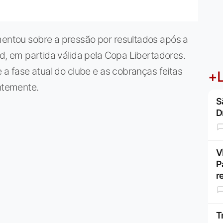
mentou sobre a pressão por resultados após a
tad, em partida válida pela Copa Libertadores.
e a fase atual do clube e as cobranças feitas
+L
entemente.
S
D
V
P
r
T