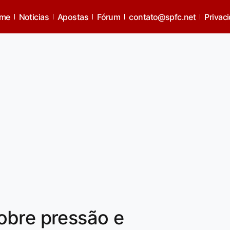
me
Noticias
Apostas
Fórum
contato@spfc.net
Privac
obre pressão e