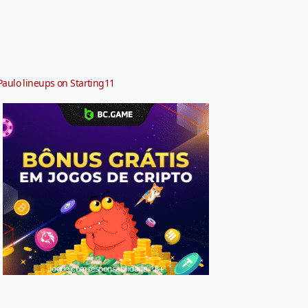
Paulo lineups on Starting11
Jogue com responsabilidade. 18+