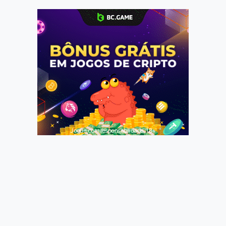
Jogue com responsabilidade. 18+