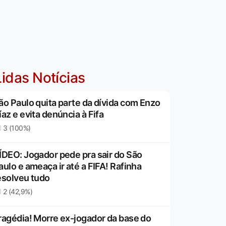
idas Notícias
ão Paulo quita parte da dívida com Enzo
íaz e evita denúncia à Fifa
3 (100%)
ÍDEO: Jogador pede pra sair do São
aulo e ameaça ir até a FIFA! Rafinha
esolveu tudo
2 (42,9%)
ragédia! Morre ex-jogador da base do