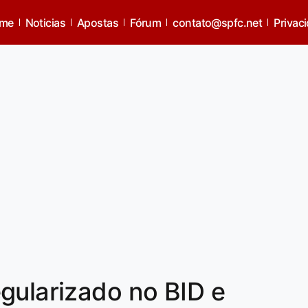
me
Noticias
Apostas
Fórum
contato@spfc.net
Privac
gularizado no BID e