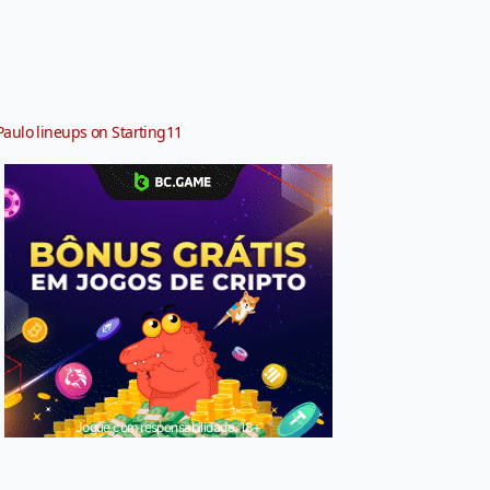
Paulo lineups on Starting11
Jogue com responsabilidade. 18+