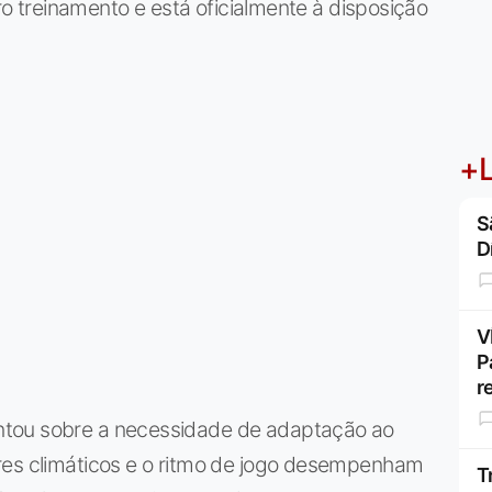
iro treinamento e está oficialmente à disposição
+L
S
D
V
P
r
ntou sobre a necessidade de adaptação ao
res climáticos e o ritmo de jogo desempenham
T