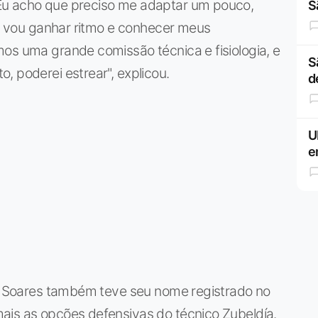
Eu acho que preciso me adaptar um pouco,
S
ia, vou ganhar ritmo e conhecer meus
os uma grande comissão técnica e fisiologia, e
S
, poderei estrear", explicou.
d
U
e
ric Soares também teve seu nome registrado no
ais as opções defensivas do técnico Zubeldía.