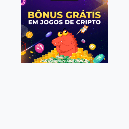
Jogue com responsabilidade. 18+