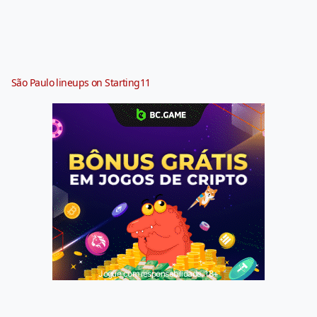
São Paulo lineups on Starting11
Jogue com responsabilidade. 18+