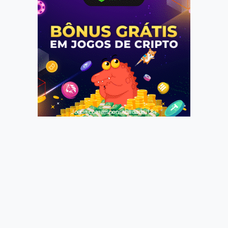
Jogue com responsabilidade. 18+