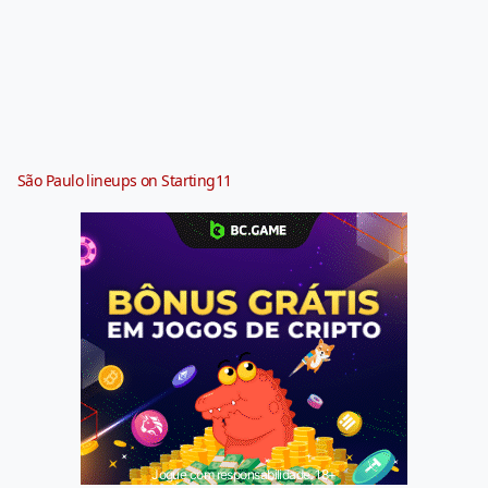
São Paulo lineups on Starting11
Jogue com responsabilidade. 18+