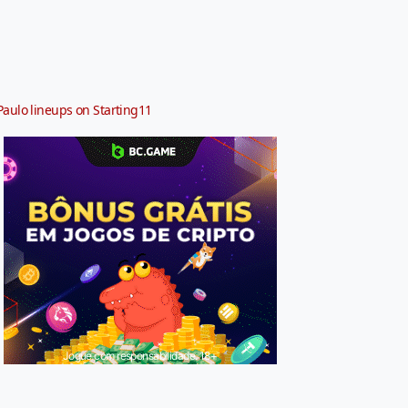
Paulo lineups on Starting11
Jogue com responsabilidade. 18+