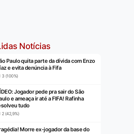
idas Notícias
ão Paulo quita parte da dívida com Enzo
íaz e evita denúncia à Fifa
3 (100%)
ÍDEO: Jogador pede pra sair do São
aulo e ameaça ir até a FIFA! Rafinha
esolveu tudo
2 (42,9%)
ragédia! Morre ex-jogador da base do