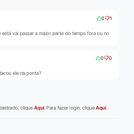
0
1
e está vai passar a maior parte do tempo fora ou no
0
0
tacou ele na ponta?
dastrado, clique
Aqui
. Para fazer login, clique
Aqui
.