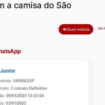
om a camisa do São
São 
🔊
Ouvir notícia
WhatsApp