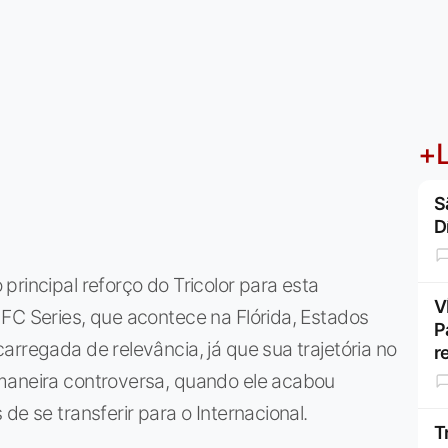
+L
S
D
rincipal reforço do Tricolor para esta
V
FC Series, que acontece na Flórida, Estados
P
arregada de relevância, já que sua trajetória no
r
maneira controversa, quando ele acabou
de se transferir para o Internacional.
T