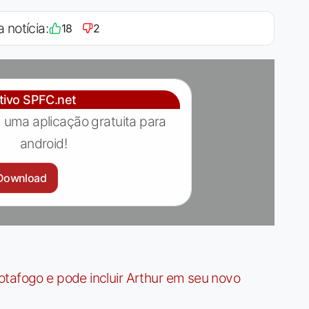
a notícia:
18
2
ativo SPFC.net
 uma aplicação gratuita para
android!
Download
tafogo e pode incluir Arthur em seu novo