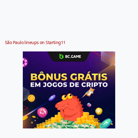
São Paulo lineups on Starting11
Jogue com responsabilidade. 18+