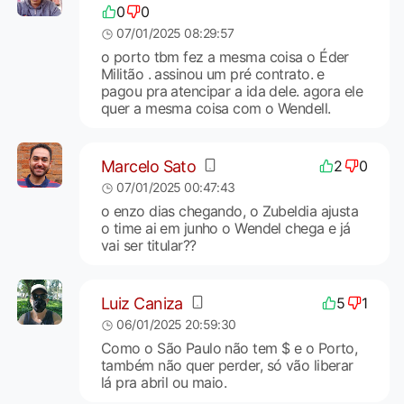
0
0
07/01/2025 08:29:57
o porto tbm fez a mesma coisa o Éder
Militão . assinou um pré contrato. e
pagou pra atencipar a ida dele. agora ele
quer a mesma coisa com o Wendell.
Marcelo Sato
2
0
07/01/2025 00:47:43
o enzo dias chegando, o Zubeldia ajusta
o time ai em junho o Wendel chega e já
vai ser titular??
Luiz Caniza
5
1
06/01/2025 20:59:30
Como o São Paulo não tem $ e o Porto,
também não quer perder, só vão liberar
lá pra abril ou maio.