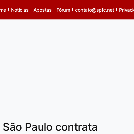
me
Noticias
Apostas
Fórum
contato@spfc.net
Privac
São Paulo contrata