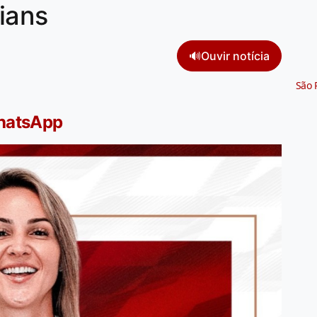
ians
🔊
Ouvir notícia
São 
WhatsApp