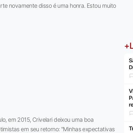
parte novamente disso é uma honra. Estou muito
+L
S
D
V
P
r
o, em 2015, Crivelari deixou uma boa
T
imistas em seu retorno: "Minhas expectativas