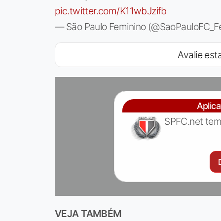
pic.twitter.com/K11wbJzifb
— São Paulo Feminino (@SaoPauloFC_
Avalie esta
Aplic
SPFC.net tem
VEJA TAMBÉM