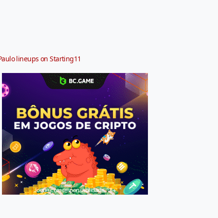
Paulo lineups on Starting11
Jogue com responsabilidade. 18+