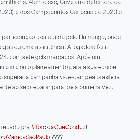
orinthians. Além disso, Crivelari é detentora da
 (2023) e dos Campeonatos Cariocas de 2023 e
a participação destacada pelo Flamengo, onde
egistrou uma assistência. A jogadora foi a
024, com sete gols marcados. Após um
o iniciou o planejamento para a sua equipe
o superar a campanha vice-campeã brasileira
te ao se preparar para, pela primeira vez,
 recado pra
#TorcidaQueConduz
!
or
#VamosSãoPaulo
????