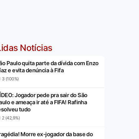
idas Notícias
ão Paulo quita parte da dívida com Enzo
íaz e evita denúncia à Fifa
3 (100%)
ÍDEO: Jogador pede pra sair do São
aulo e ameaça ir até a FIFA! Rafinha
esolveu tudo
2 (42,9%)
ragédia! Morre ex-jogador da base do