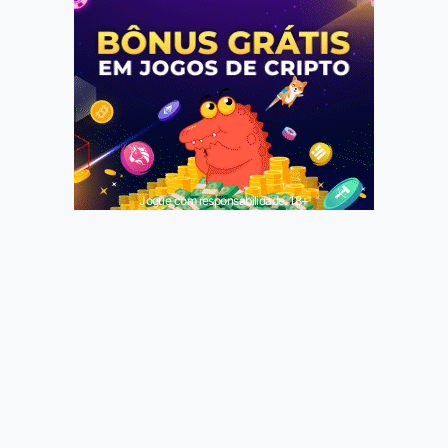
Jogue com responsabilidade. 18+