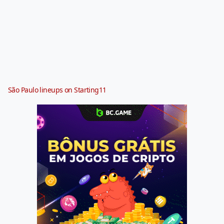
São Paulo lineups on Starting11