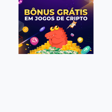
Jogue com responsabilidade. 18+