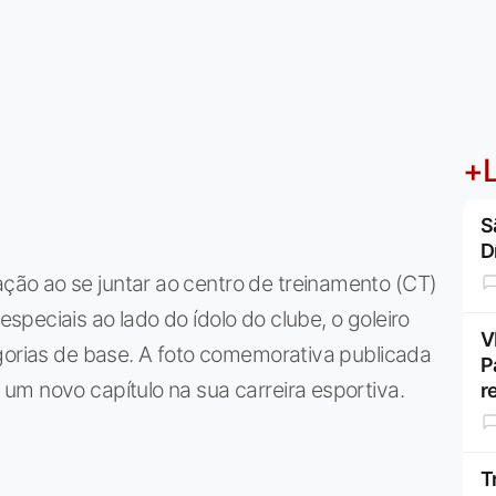
+L
S
D
ão ao se juntar ao centro de treinamento (CT)
peciais ao lado do ídolo do clube, o goleiro
V
egorias de base. A foto comemorativa publicada
P
um novo capítulo na sua carreira esportiva.
r
T