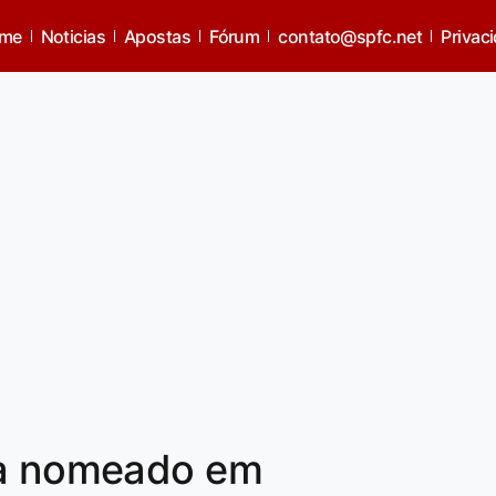
me
Noticias
Apostas
Fórum
contato@spfc.net
Privac
ta nomeado em