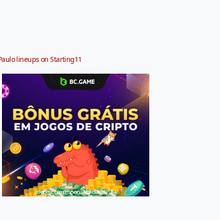
Paulo lineups on Starting11
Jogue com responsabilidade. 18+