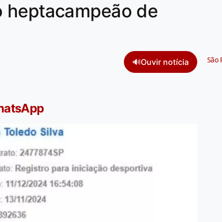
o heptacampeão de
São 
🔊
Ouvir notícia
WhatsApp