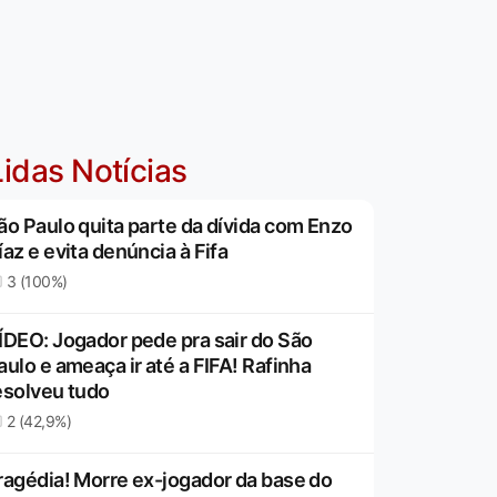
idas Notícias
ão Paulo quita parte da dívida com Enzo
íaz e evita denúncia à Fifa
3 (100%)
ÍDEO: Jogador pede pra sair do São
aulo e ameaça ir até a FIFA! Rafinha
esolveu tudo
2 (42,9%)
ragédia! Morre ex-jogador da base do