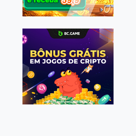
Jogue com responsabilidade. 18+