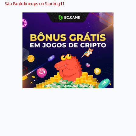
São Paulo lineups on Starting11
Jogue com responsabilidade. 18+