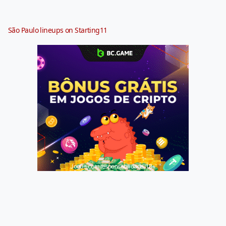
São Paulo lineups on Starting11
Jogue com responsabilidade. 18+