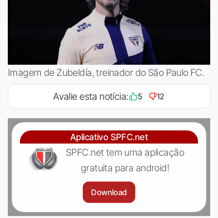
Imagem de Zubeldía, treinador do São Paulo FC.
Avalie esta notícia:
5
12
Aplicativo SPFC.net
SPFC.net tem uma aplicação
gratuita para android!
Download