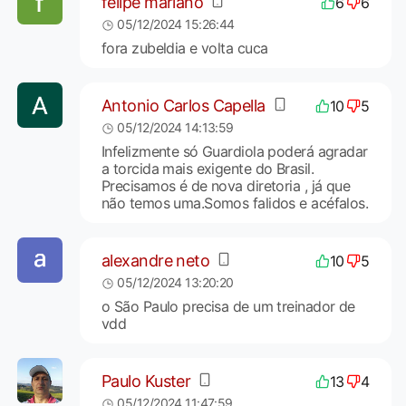
felipe mariano
6
6
05/12/2024 15:26:44
fora zubeldia e volta cuca
Antonio Carlos Capella
10
5
05/12/2024 14:13:59
Infelizmente só Guardiola poderá agradar
a torcida mais exigente do Brasil.
Precisamos é de nova diretoria , já que
não temos uma.Somos falidos e acéfalos.
alexandre neto
10
5
05/12/2024 13:20:20
o São Paulo precisa de um treinador de
vdd
Paulo Kuster
13
4
05/12/2024 11:47:59