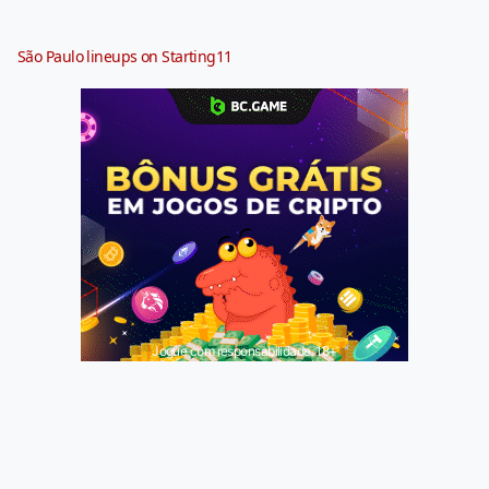
São Paulo lineups on Starting11
Jogue com responsabilidade. 18+