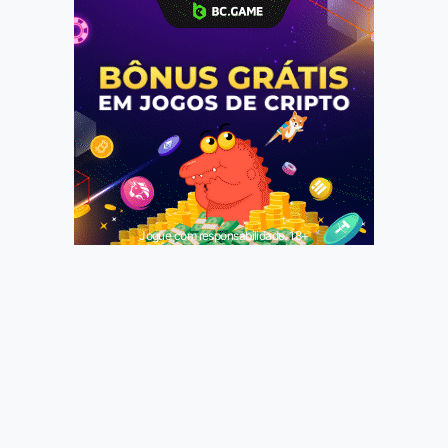
Jogue com responsabilidade. 18+