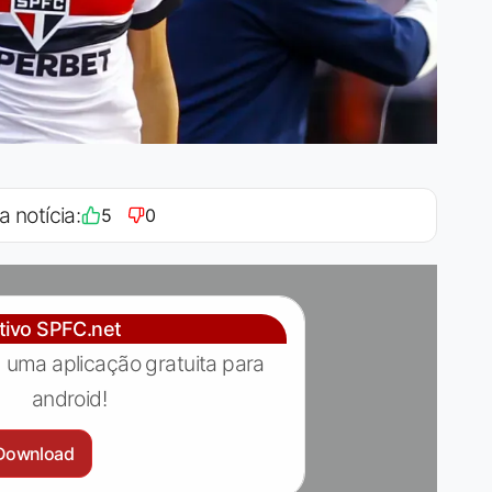
a notícia:
5
0
ativo SPFC.net
 uma aplicação gratuita para
android!
Download