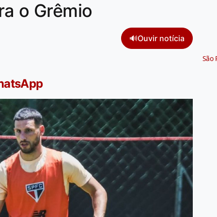
ra o Grêmio
🔊
Ouvir notícia
São 
WhatsApp