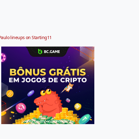
Paulo lineups on Starting11
Jogue com responsabilidade. 18+