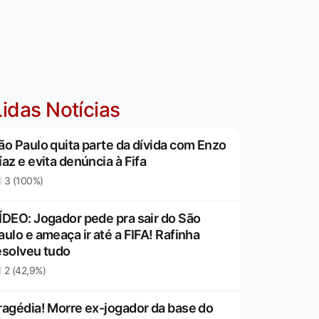
idas Notícias
ão Paulo quita parte da dívida com Enzo
íaz e evita denúncia à Fifa
3 (100%)
ÍDEO: Jogador pede pra sair do São
aulo e ameaça ir até a FIFA! Rafinha
esolveu tudo
2 (42,9%)
ragédia! Morre ex-jogador da base do