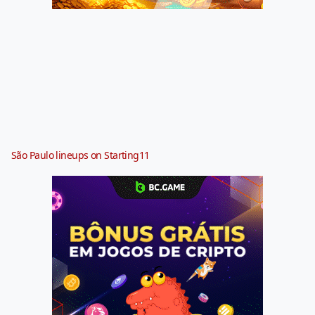
São Paulo lineups on Starting11