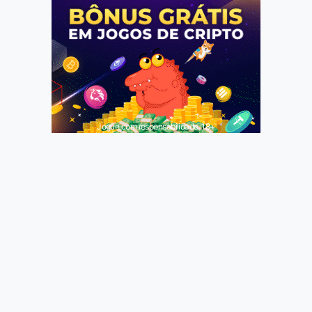
Jogue com responsabilidade. 18+