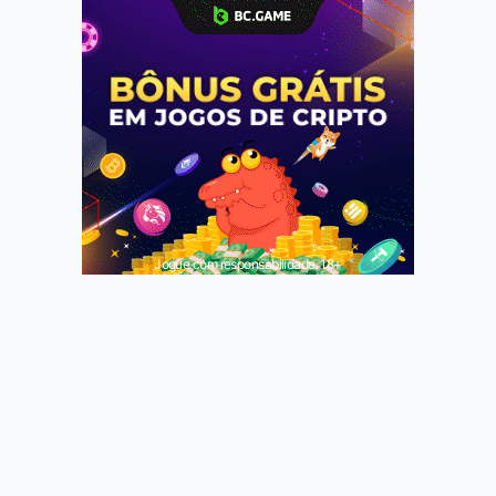
Jogue com responsabilidade. 18+