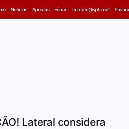
me
Noticias
Apostas
Fórum
contato@spfc.net
Privac
O! Lateral considera