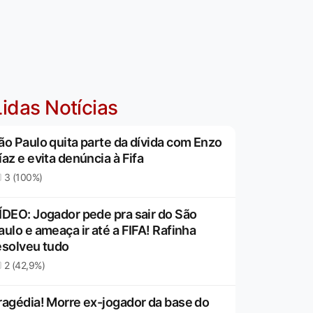
idas Notícias
ão Paulo quita parte da dívida com Enzo
íaz e evita denúncia à Fifa
3 (100%)
ÍDEO: Jogador pede pra sair do São
aulo e ameaça ir até a FIFA! Rafinha
esolveu tudo
2 (42,9%)
ragédia! Morre ex-jogador da base do