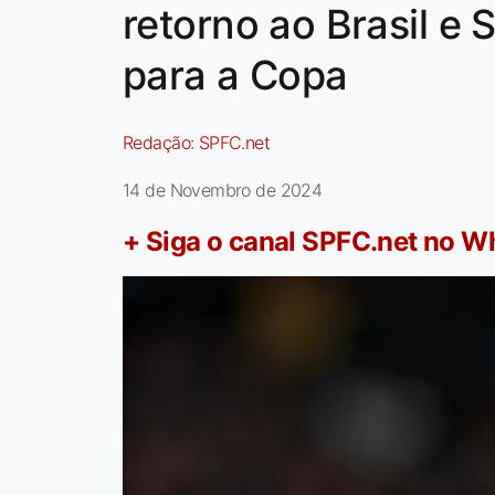
retorno ao Brasil e 
para a Copa
Redação:
SPFC.net
14 de Novembro de 2024
+ Siga o canal SPFC.net no 