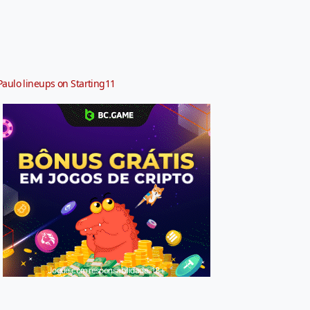
Paulo lineups on Starting11
Jogue com responsabilidade. 18+