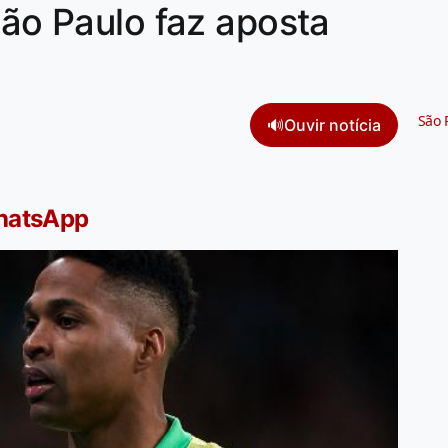
São Paulo faz aposta
São 
🔊
Ouvir notícia
WhatsApp