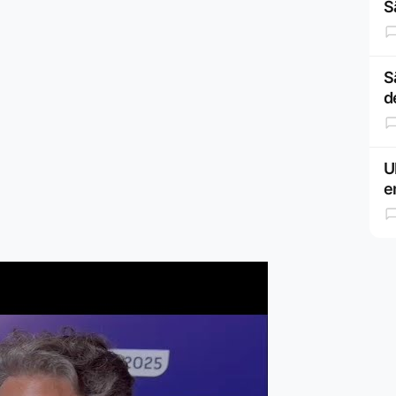
S
S
d
U
e