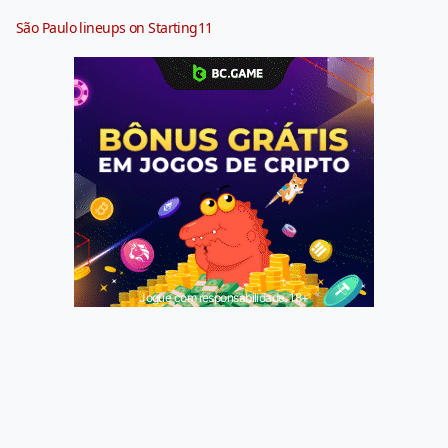
São Paulo lineups on Starting11
Jogue com responsabilidade. 18+