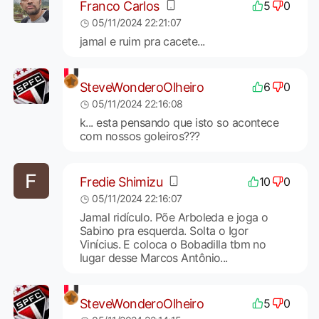
Franco Carlos
5
0
05/11/2024 22:21:07
jamal e ruim pra cacete...
SteveWonderoOlheiro
6
0
05/11/2024 22:16:08
k... esta pensando que isto so acontece
com nossos goleiros???
Fredie Shimizu
10
0
05/11/2024 22:16:07
Jamal ridículo. Põe Arboleda e joga o
Sabino pra esquerda. Solta o Igor
Vinícius. E coloca o Bobadilla tbm no
lugar desse Marcos Antônio...
SteveWonderoOlheiro
5
0