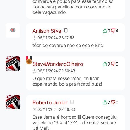
convarde e pouco para esse técnico só
ponha sua panelinha com esses morto
dele vagabundo
Anilson Silva
3
4
05/11/2024 23:17:53
técnico covarde não coloca o Eric
SteveWonderoOlheiro
9
0
05/11/2024 22:50:43
O que mata nesse rafael eh ficar
espalmando bola pra frente! putz!
Roberto Junior
2
0
05/11/2024 22:46:30
Esse Jamal é horroso !!! Quem conseguiu
ver ele no "Scout" ???.....ele entra sempre
"Já Mal".