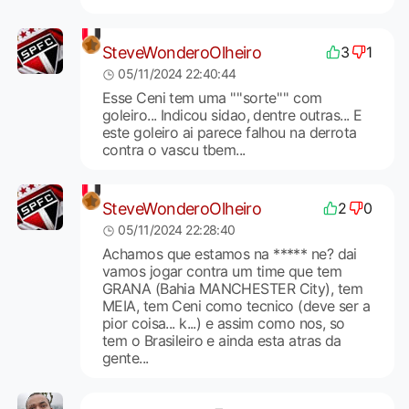
SteveWonderoOlheiro
3
1
05/11/2024 22:40:44
Esse Ceni tem uma ''''sorte'''' com
goleiro... Indicou sidao, dentre outras... E
este goleiro ai parece falhou na derrota
contra o vascu tbem...
SteveWonderoOlheiro
2
0
05/11/2024 22:28:40
Achamos que estamos na ***** ne? dai
vamos jogar contra um time que tem
GRANA (Bahia MANCHESTER City), tem
MEIA, tem Ceni como tecnico (deve ser a
pior coisa... k...) e assim como nos, so
tem o Brasileiro e ainda esta atras da
gente...