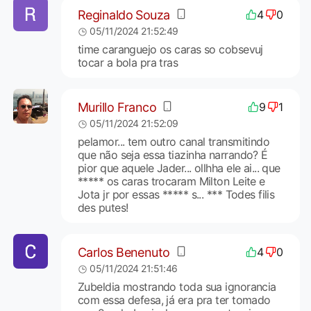
Reginaldo Souza
4
0
05/11/2024 21:52:49
time caranguejo os caras so cobsevuj
tocar a bola pra tras
Murillo Franco
9
1
05/11/2024 21:52:09
pelamor... tem outro canal transmitindo
que não seja essa tiazinha narrando? É
pior que aquele Jader... ollhha ele ai... que
***** os caras trocaram Milton Leite e
Jota jr por essas ***** s... *** Todes filis
des putes!
Carlos Benenuto
4
0
05/11/2024 21:51:46
Zubeldia mostrando toda sua ignorancia
com essa defesa, já era pra ter tomado