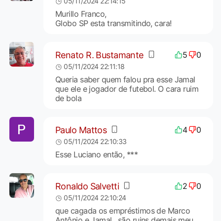
05/11/2024 22:14:15
Murillo Franco,
Globo SP esta transmitindo, cara!
Renato R. Bustamante
5
0
05/11/2024 22:11:18
Queria saber quem falou pra esse Jamal
que ele e jogador de futebol. O cara ruim
de bola
Paulo Mattos
4
0
05/11/2024 22:10:33
Esse Luciano então, ***
Ronaldo Salvetti
2
0
05/11/2024 22:10:24
que cagada os empréstimos de Marco
Antônio e Jamal , são ruins demais meu