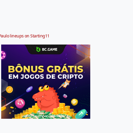
Paulo lineups on Starting11
Jogue com responsabilidade. 18+