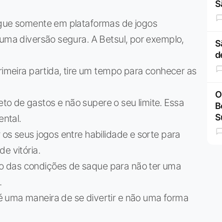
S
ogue somente em plataformas de jogos
 uma diversão segura. A Betsul, por exemplo,
S
d
 primeira partida, tire um tempo para conhecer as
O
eto de gastos e não supere o seu limite. Essa
B
S
ntal.
r os seus jogos entre habilidade e sorte para
e vitória.
ro das condições de saque para não ter uma
.
 é uma maneira de se divertir e não uma forma