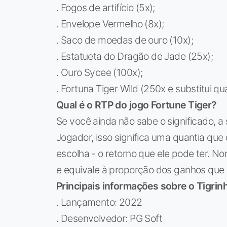
. Fogos de artifício (5x);
. Envelope Vermelho (8x);
. Saco de moedas de ouro (10x);
. Estatueta do Dragão de Jade (25x);
. Ouro Sycee (100x);
. Fortuna Tiger Wild (250x e substitui qu
Qual é o RTP do jogo Fortune Tiger?
Se você ainda não sabe o significado, a
Jogador, isso significa uma quantia que
escolha - o retorno que ele pode ter. 
e equivale à proporção dos ganhos que v
Principais informações sobre o Tigrin
. Lançamento: 2022
. Desenvolvedor: PG Soft