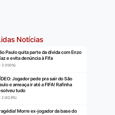
idas Notícias
ão Paulo quita parte da dívida com Enzo
íaz e evita denúncia à Fifa
3 (100%)
ÍDEO: Jogador pede pra sair do São
aulo e ameaça ir até a FIFA! Rafinha
esolveu tudo
2 (42,9%)
ragédia! Morre ex-jogador da base do