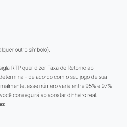
alquer outro símbolo).
 sigla RTP quer dizer Taxa de Retorno ao
 determina - de acordo com o seu jogo de sua
Normalmente, esse número varia entre 95% e 97%
ocê conseguirá ao apostar dinheiro real.
ho: