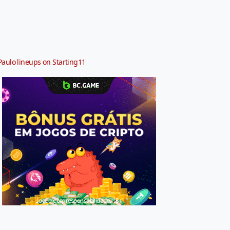
Paulo lineups on Starting11
Jogue com responsabilidade. 18+