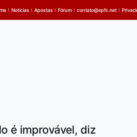
me
Noticias
Apostas
Fórum
contato@spfc.net
Privac
o é improvável, diz