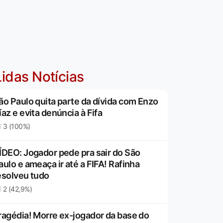
idas Notícias
ão Paulo quita parte da dívida com Enzo
íaz e evita denúncia à Fifa
3 (100%)
ÍDEO: Jogador pede pra sair do São
aulo e ameaça ir até a FIFA! Rafinha
esolveu tudo
2 (42,9%)
ragédia! Morre ex-jogador da base do