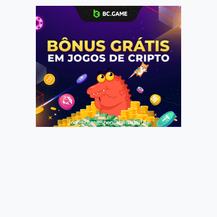
Jogue com responsabilidade. 18+