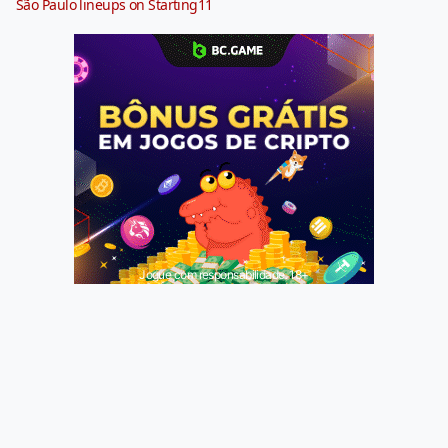
São Paulo lineups on Starting11
Jogue com responsabilidade. 18+