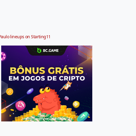
Paulo lineups on Starting11
Jogue com responsabilidade. 18+