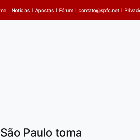
me
Noticias
Apostas
Fórum
contato@spfc.net
Privac
São Paulo toma