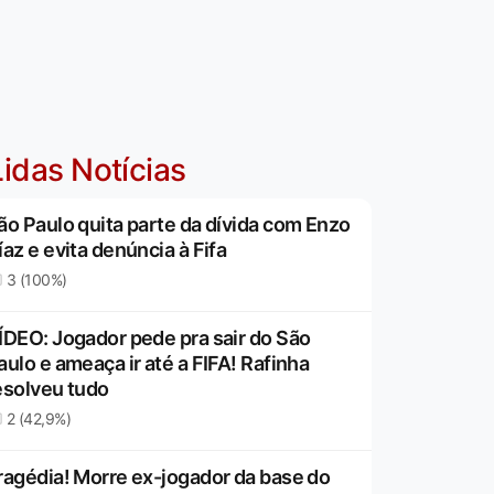
idas Notícias
ão Paulo quita parte da dívida com Enzo
íaz e evita denúncia à Fifa
3 (100%)
ÍDEO: Jogador pede pra sair do São
aulo e ameaça ir até a FIFA! Rafinha
esolveu tudo
2 (42,9%)
ragédia! Morre ex-jogador da base do