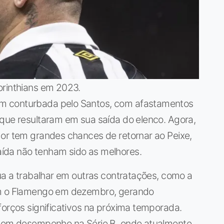
orinthians em 2023.
m conturbada pelo Santos, com afastamentos
 que resultaram em sua saída do elenco. Agora,
dor tem grandes chances de retornar ao Peixe,
ída não tenham sido as melhores.
nua a trabalhar em outras contratações, como a
om o Flamengo em dezembro, gerando
forços significativos na próxima temporada.
m bom desempenho na Série B, onde atualmente