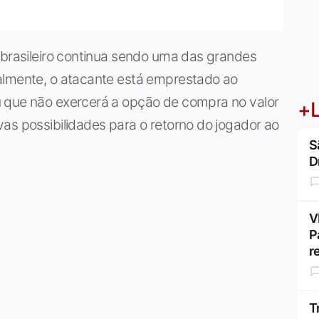
 brasileiro continua sendo uma das grandes
almente, o atacante está emprestado ao
u que não exercerá a opção de compra no valor
+L
as possibilidades para o retorno do jogador ao
S
D
V
P
r
T