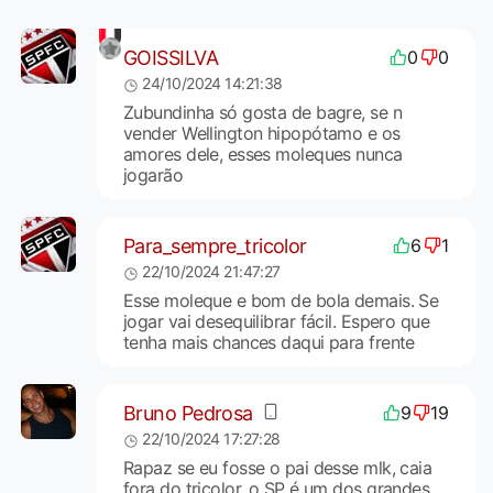
GOISSILVA
0
0
24/10/2024 14:21:38
Zubundinha só gosta de bagre, se n
vender Wellington hipopótamo e os
amores dele, esses moleques nunca
jogarão
Para_sempre_tricolor
6
1
22/10/2024 21:47:27
Esse moleque e bom de bola demais. Se
jogar vai desequilibrar fácil. Espero que
tenha mais chances daqui para frente
Bruno Pedrosa
9
19
22/10/2024 17:27:28
Rapaz se eu fosse o pai desse mlk, caia
fora do tricolor, o SP é um dos grandes