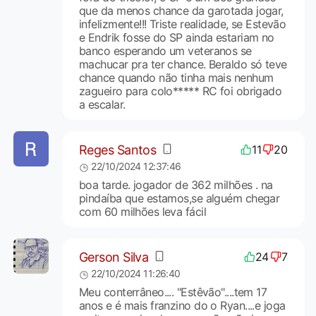
que da menos chance da garotada jogar,
infelizmente!!! Triste realidade, se Estevão
e Endrik fosse do SP ainda estariam no
banco esperando um veteranos se
machucar pra ter chance. Beraldo só teve
chance quando não tinha mais nenhum
zagueiro para colo***** RC foi obrigado
a escalar.
Reges Santos
11
20
22/10/2024 12:37:46
boa tarde. jogador de 362 milhões . na
pindaíba que estamos,se alguém chegar
com 60 milhões leva fácil
Gerson Silva
24
7
22/10/2024 11:26:40
Meu conterrâneo.... "Estêvão"....tem 17
anos e é mais franzino do o Ryan....e joga