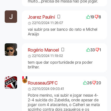
muito....precisa de massa não põe jogar.
Joarez Paulini
19
8
22/10/2024 11:26:07
vai subir pra ser banco do rato e Michel
Araújo
Rogério Manoel
33
1
22/10/2024 11:19:02
tem que dar oportunidade pra poder
brilhar.
RousseauSPFC
26
20
22/10/2024 09:03:41
Pobre menino, vai subir e jogar nesse 4-
2-4 suicída do Zubeldia, onde apesar de
jogar com 4 atacantes, o Calheri se mata
sozinho contra dois zagueiros e os